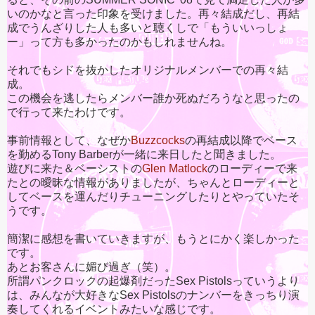
いのかなと言った印象を受けました。再々結成だし、再結
成でうんざりした人も多いと聴くしで「もういいっしょ
ー」って方も多かったのかもしれませんね。
それでもシドを抜かしたオリジナルメンバーでの再々結
成。
この機会を逃したらメンバー誰か死ぬだろうなと思ったの
で行って来たわけです。
事前情報として、なぜか
Buzzcocks
の再結成以降でベース
を勤めるTony Barberが一緒に来日したと聞きました。
遊びに来た＆ベーシストの
Glen Matlock
のローディーで来
たとの曖昧な情報がありましたが、ちゃんとローディーと
してベースを運んだりチューニングしたりとやっていたそ
うです。
簡潔に感想を書いていきますが、もうとにかく楽しかった
です。
あとお客さんに媚び過ぎ（笑）。
所謂パンクロックの起爆剤だったSex Pistolsっていうより
は、みんなが大好きなSex Pistolsのナンバーをきっちり演
奏してくれるイベントみたいな感じです。