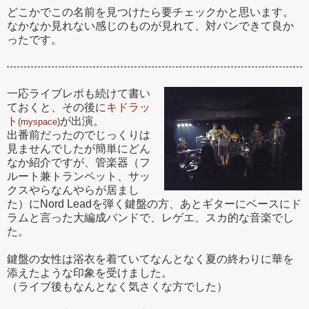
どこかでこの名前を見つけたら要チェックかと思います。
なかなか見れない感じのものが見れて、対バンできて良か
ったです。
一応ライブレポも続けて書い
ておくと、その後に
キドラッ
ト
が出演。
(
myspace
)
出番前だったのでじっくりは
見ませんでしたが簡単にどん
なか紹介ですが、管楽器（フ
ルート兼トランペット、サッ
クスやらなんやらが居まし
た）にNord Leadを弾く鍵盤の方、あとギターにベースにド
ラムと言った大編成バンドで、レゲエ、スカ的な音楽でし
た。
鍵盤の女性は浴衣を着ていてなんとなく夏の終わりに華を
添えたような印象を受けました。
（ライブ後もなんとなく気さくな方でした）