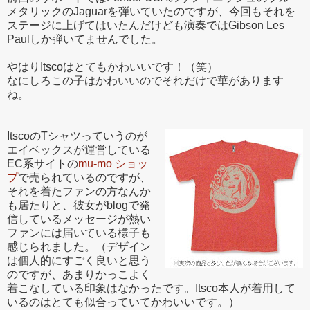
メタリックのJaguarを弾いていたのですが、今回もそれを
ステージに上げてはいたんだけども演奏ではGibson Les
Paulしか弾いてませんでした。
やはりItscoはとてもかわいいです！（笑）
なにしろこの子はかわいいのでそれだけで華があります
ね。
ItscoのTシャツっていうのが
エイベックスが運営している
EC系サイトの
mu-mo ショッ
プ
で売られているのですが、
それを着たファンの方なんか
も居たりと、彼女がblogで発
信しているメッセージが熱い
ファンには届いている様子も
感じられました。（デザイン
は個人的にすごく良いと思う
のですが、あまりかっこよく
着こなしている印象はなかったです。Itsco本人が着用して
いるのはとても似合っていてかわいいです。）