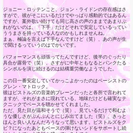
ジョニー・ロッテンこと、ジョン・ライドンの存在感はさ
すがで、彼がそこにいるだけでやっぱり感動的ではあるん
ですが、案外歌い続けても同じ高さの声のままであまりぶ
れがないのは、「下手」だけどそれで安定しているってい
ううまさを持っている人なのかもしれませんね。
まぁ、極論を言えば下手なんですけど（笑）、あの声が生
で聞けるっていうのはでかいです。
パフォーマンスも頑張ってたんですけど、後半のぐったり
具合が露骨で（笑）、さすがに中年ともなるとパンクたる
シンボルを演じ続けるのは結構重労働なようでした。
この日一番安定していてかっこよかったのはベーシストの
グレン・マトロック。
彼はピストルズの音楽的ブレーンだったと各所で言われて
ますが、それがまさに現れている、地味だけども確実なテ
クニックでベースを聴かせてくれました。
ただ、見た目が温和そうで（笑）、見ているだけで和むよ
うな優しさがぷんぷんとにじみ出てました（笑）。きっと
ほんと良い人なんだろうなって思います。ピストルズをク
ビ？になったあともベースの弾けないシドをサポートし続