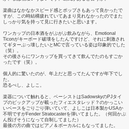
楽曲はなかなかスピード感とポップさもあって良かったで
すが、この時結構疲れていてあまり見れなかったのでまた
しっかり気を持って見に行きたいと思います。
ワンカップの日本酒をがぶがぶ飲みながら、Emotional
Ticonがキーボード破壊をしたんですけど、それに刺激され
てギターぶっ壊したいとMCで言っている姿は印象的でした
（笑）。
その後さらにワンカップを買ってきて飲んでたのもすごか
ったです（笑）。
個人的に驚いたのが、年上だと思ってたんですが年下でし
た。
恐るべし、よしこ。
楽器について触れると、ベーシストはSadowskyのPJタイ
プのピックアップが載ったフィエスタレッド？のかっこい
いベースをごりごり弾いていて、よしこは日本製かUSAか
不明ですがFender Stratocasterを弾いてました。（何回かぶ
ん投げそうになって自制してました）
最後の方の曲ではピアノ＆ボーカルにもなってました。