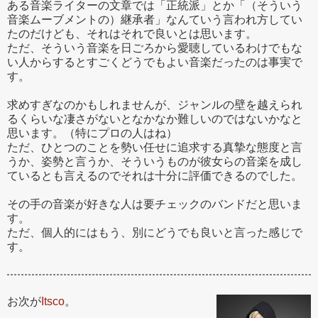
ある音楽ライターの文章では「正統派」とか「（そういう
音楽ムーブメントの）継承者」なんていう言われ方してい
たのだけども、それはそれで良いとは思います。
ただ、そういう音楽を日ごろから愛聴しているわけでもな
い人からするとすごくどうでもよい音楽だったのは事実で
す。
求めすぎなのかもしれませんが、ジャンルの壁を越えられ
るくらいな凄さがないとなかなか難しいのではないかなと
思います。（特にプロの人はね）
ただ、ひとつのことを勢い任せに追求する真摯な態度と言
うか、姿勢と言うか、そういうものが彼女らの音楽を成し
ているとも言えるのでそれは十分に評価できるのでした。
その手の音楽が好きな人は要チェックのバンドだと思いま
す。
ただ、個人的にはもう、別にどうでも良いと言った感じで
す。
お次が
Itsco
。