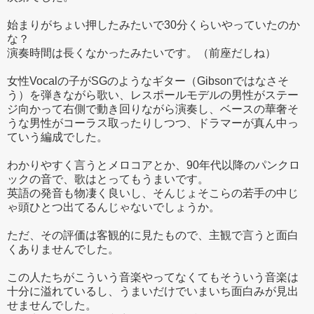
始まりがちょい押したみたいで30分くらいやっていたのか
な？
演奏時間は長くなかったみたいです。（前座だしね）
女性Vocalの子がSGのようなギター（Gibsonではなさそ
う）を弾きながら歌い、レスポールモデルの男性がステー
ジ向かって右側で動き回りながら演奏し、ベースの華奢そ
うな男性がコーラス取ったりしつつ、ドラマーが真ん中っ
ていう編成でした。
わかりやすく言うとメロコアとか、90年代以降のパンクロ
ックの音で、歌はとってもうまいです。
英語の発音も物凄く良いし、そんじょそこらの若手の中じ
ゃ頭ひとつ出てるんじゃないでしょうか。
ただ、その評価は客観的に見たもので、主観で言うと面白
くありませんでした。
この人たちがこういう音楽やってなくてもそういう音楽は
十分に溢れているし、うまいだけでいまいち面白みが見出
せませんでした。