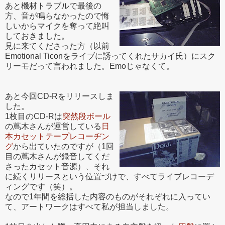
あと機材トラブルで最後の
方、音が鳴らなかったので悔
しいからマイクを奪って絶叫
しておきました。
見に来てくださった方（以前
Emotional Ticonをライブに誘ってくれたサカイ氏）にスク
リーモだって言われました。Emoじゃなくて。
あと今回CD-Rをリリースしま
した。
1枚目のCD-Rは
突然段ボール
の蔦木さんが運営している
日
本カセットテープレコーヂン
グ
から出ていたのですが（1回
目の蔦木さんが録音してくだ
さったカセット音源）、それ
に続くリリースという位置づけで、すべてライブレコーデ
ィングです（笑）。
なので1年間を総括した内容のものがそれぞれに入ってい
て、アートワークはすべて私が担当しました。