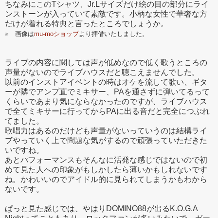
ちなみにこのTシャツ、Jr.Lサイズだけ絵の目の部分にライ
ンストーンが入っていて素敵です。小柄な女性で華奢な方
だけが着れる特典と言ったところでしょうか。
※ 画像は
mu-moショップ
より拝借いたしました。
ライブの内容に関しては声が低めなので低く歌うところの
声量がないのでライブハウスだと聴こえませんでした。
以前のインストアイベントの時はオケを流して歌い、ギタ
ーが隣でアンプ直でミキサー、PAを通さずに弾いてるって
くらいであまり気にならなかったのですが、ライブハウス
で全てミキサーに行ってからPAに出る音だと完全につぶれ
てました。
歌唱力はあるのだけども声量がないっていうのは結構ライ
ブやっていく上で問題な気がするので頑張っていただきた
いですね。
あとパフォーマンスもそんなに活発な感じではないので初
めて見た人への印象がもしかしたら薄いかもしれないです
ね。かわいいのでアイドル的に見られてしまうかもわから
ないです。
ぱっと見た感じでは、やはりDOMINO88が出るK.O.G.A