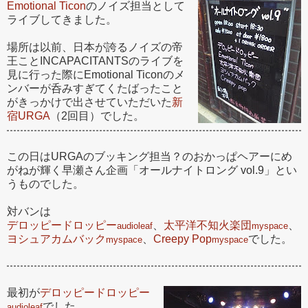
Emotional Ticon
のノイズ担当として
ライブしてきました。
場所は以前、日本が誇るノイズの帝
王ことINCAPACITANTSのライブを
見に行った際にEmotional Ticonのメ
ンバーが呑みすぎてくたばったこと
がきっかけで出させていただいた
新
宿URGA
（2回目）でした。
この日はURGAのブッキング担当？のおかっぱヘアーにめ
がねが輝く早瀬さん企画「オールナイトロング vol.9」とい
うものでした。
対バンは
デロッピードロッピー
、
太平洋不知火楽団
、
audioleaf
myspace
ヨシュアカムバック
、
Creepy Pop
でした。
myspace
myspace
最初が
デロッピードロッピー
でした。
audioleaf