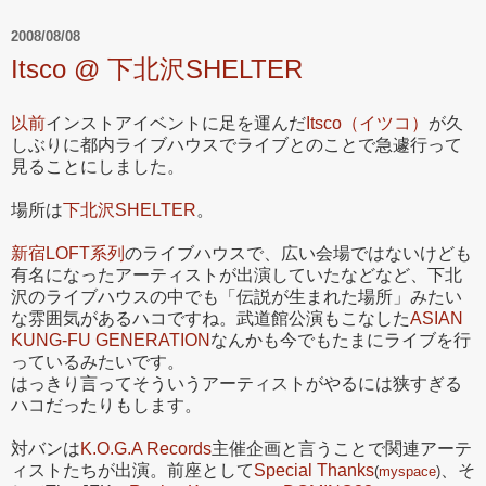
2008/08/08
Itsco @ 下北沢SHELTER
以前
インストアイベントに足を運んだ
Itsco（イツコ）
が久
しぶりに都内ライブハウスでライブとのことで急遽行って
見ることにしました。
場所は
下北沢SHELTER
。
新宿LOFT系列
のライブハウスで、広い会場ではないけども
有名になったアーティストが出演していたなどなど、下北
沢のライブハウスの中でも「伝説が生まれた場所」みたい
な雰囲気があるハコですね。武道館公演もこなした
ASIAN
KUNG-FU GENERATION
なんかも今でもたまにライブを行
っているみたいです。
はっきり言ってそういうアーティストがやるには狭すぎる
ハコだったりもします。
対バンは
K.O.G.A Records
主催企画と言うことで関連アーテ
ィストたちが出演。前座として
Special Thanks
、そ
(
myspace
)