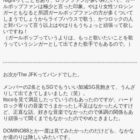
Nightってこともあり、ロックファンが多いみたいで、ガー
ルポップファンは極少と言った印象。やはり女性ソロシン
ガーともなると所謂ガールポップファンの方が多くついて
しまうでしょうからライブハウスで歌う、かつロックの人
と対バンって言う以上はやはりもうちょっと頑張って欲し
いですね！
（ガールポップっていうよりは、もっと歌いたいことを歌
うっていうシンガーとして出てきた歌手でもあるので。）
お次がThe JFKってバンドでした。
メンバーの2名ともSGでもういい加減SG見飽きて、うんざ
りして出てきてしまいました（笑）。
Itscoを見て満足したっていうのもあったのですが、ハード
ロック寄りの音楽でうまかったし不足はなかったんですけ
ど、正直な話、好きな音楽でなかったので体調の関係もあ
り頑張って聞くまでもなかったのでやめときました。
DOMINO88とか一度は見てみたかったのだけども、なかな
か道のりは険しいみたいです。