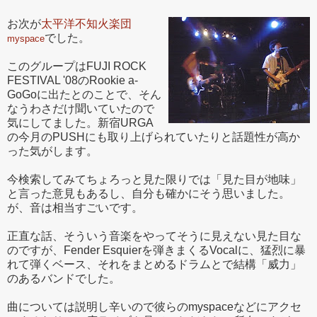
お次が
太平洋不知火楽団
でした。
myspace
このグループはFUJI ROCK
FESTIVAL '08のRookie a-
GoGoに出たとのことで、そん
なうわさだけ聞いていたので
気にしてました。新宿URGA
の今月のPUSHにも取り上げられていたりと話題性が高か
った気がします。
今検索してみてちょろっと見た限りでは「見た目が地味」
と言った意見もあるし、自分も確かにそう思いました。
が、音は相当すごいです。
正直な話、そういう音楽をやってそうに見えない見た目な
のですが、Fender Esquierを弾きまくるVocalに、猛烈に暴
れて弾くベース、それをまとめるドラムとで結構「威力」
のあるバンドでした。
曲については説明し辛いので彼らのmyspaceなどにアクセ