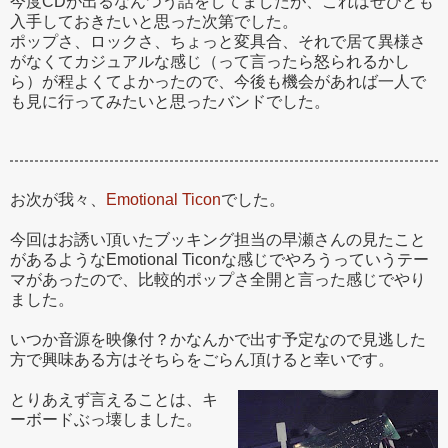
今度CDが出るなんつう話をしてましたが、これはぜひとも
入手しておきたいと思った次第でした。
ポップさ、ロックさ、ちょっと変具合、それで居て異様さ
がなくてカジュアルな感じ（って言ったら怒られるかし
ら）が程よくてよかったので、今後も機会があれば一人で
も見に行ってみたいと思ったバンドでした。
お次が我々、
Emotional Ticon
でした。
今回はお誘い頂いたブッキング担当の早瀬さんの見たこと
があるようなEmotional Ticonな感じでやろうっていうテー
マがあったので、比較的ポップさ全開と言った感じでやり
ました。
いつか音源を映像付？かなんかで出す予定なので見逃した
方で興味ある方はそちらをごらん頂けると幸いです。
とりあえず言えることは、キ
ーボードぶっ壊しました。