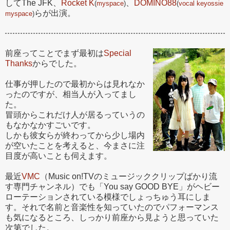
してThe JFK、
Rocket K
、
DOMINO88
(
myspace
)
(
vocal keyossie
らが出演。
myspace
)
前座ってことでまず最初は
Special
Thanks
からでした。
仕事が押したので最初からは見れなか
ったのですが、相当人が入ってまし
た。
冒頭からこれだけ人が居るっていうの
もなかなかすごいです。
しかも彼女らが終わってから少し場内
が空いたことを考えると、今まさに注
目度が高いことも伺えます。
最近
VMC
（Music on!TVのミュージッククリップばかり流
す専門チャンネル）でも「You say GOOD BYE」がヘビー
ローテーションされている模様でしょっちゅう耳にしま
す。それで名前と音楽性を知っていたのでパフォーマンス
も気になるところ、しっかり前座から見ようと思っていた
次第でした。