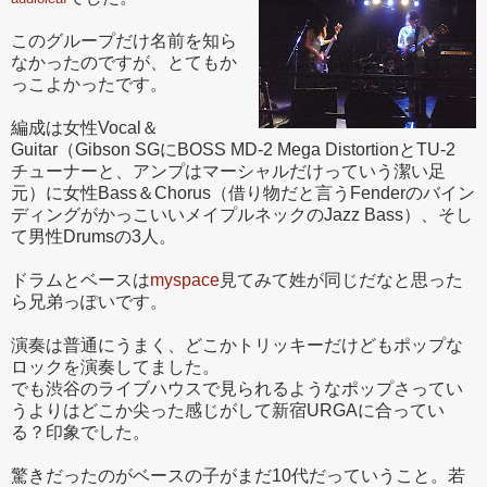
このグループだけ名前を知ら
なかったのですが、とてもか
っこよかったです。
編成は女性Vocal＆
Guitar（Gibson SGにBOSS MD-2 Mega DistortionとTU-2
チューナーと、アンプはマーシャルだけっていう潔い足
元）に女性Bass＆Chorus（借り物だと言うFenderのバイン
ディングがかっこいいメイプルネックのJazz Bass）、そし
て男性Drumsの3人。
ドラムとベースは
myspace
見てみて姓が同じだなと思った
ら兄弟っぽいです。
演奏は普通にうまく、どこかトリッキーだけどもポップな
ロックを演奏してました。
でも渋谷のライブハウスで見られるようなポップさってい
うよりはどこか尖った感じがして新宿URGAに合ってい
る？印象でした。
驚きだったのがベースの子がまだ10代だっていうこと。若