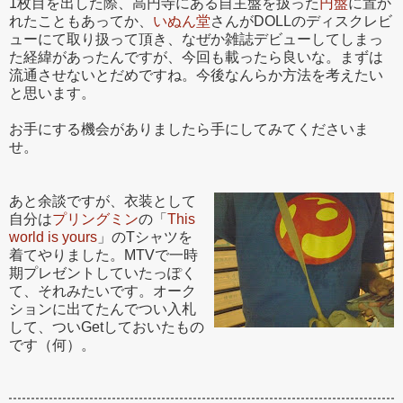
1枚目を出した際、高円寺にある自主盤を扱った
円盤
に置か
れたこともあってか、
いぬん堂
さんがDOLLのディスクレビ
ューにて取り扱って頂き、なぜか雑誌デビューしてしまっ
た経緯があったんですが、今回も載ったら良いな。まずは
流通させないとだめですね。今後なんらか方法を考えたい
と思います。
お手にする機会がありましたら手にしてみてくださいま
せ。
あと余談ですが、衣装として
自分は
プリングミン
の「
This
world is yours
」のTシャツを
着てやりました。MTVで一時
期プレゼントしていたっぽく
て、それみたいです。オーク
ションに出てたんでつい入札
して、ついGetしておいたもの
です（何）。