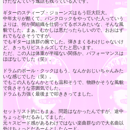
けたなんていう逸話も残っている人です。
ギターのスティーブ・ジョーンズはもう巨大巨大。
中年太りが酷くて、パンクロックをやっていた人っていう
よりは、何か闇組織を仕切ってるボスみたいな、そんな風
貌でした。まぁ、むかしは悪だったらしいので、おおはず
れでもなさそうですが。
でもギターは抜群の腕でした。弾きまくるわけじゃないけ
ど、きっちりピストルズしてたと思います。
ただ、この人は体重が半端ない関係か、パフォーマンスは
ほぼなしでした（笑）。
ドラムのポール・クックはもう、なんかおじいちゃんみた
いな感じでした（笑）。
でもこの人もなんかとても温和そうで、物静かそうな風貌
で良さそうな雰囲気でした。
ドラムも力強く最後まで叩ききってました。
セットリスト的にもまぁ、問題はなかったんですが、途中
ちょっと中だるみしてました。
元々スピード感があるわけではない楽曲群なので大名曲以
外はちょっとだるーんとしたムード。