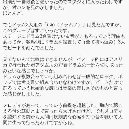
出演が一番最後と遅かったのでスタジオに入ったわけです
が、対バンを見のがしました。
ほとんど。
でもドラム3人組の「dиo（ドラムノ）」は見たんですが、
このグループはすごかったです。
ステージにドラム3台置けない＆音がこもるっていう理由も
あってか、客席側にドラムを設置して（全て持ち込み）3人
でビートを刻んでました。
見てないんで比較はできませんが、イメージ的にはアメリ
カで行われたボアダムスの77台ドラムの一部を切り取った
みたいな感じでしょうか。
ドラムが複数台っていう組み合わせは一般的なロック、ポ
ップでは考え難い組み合わせなわけですが、ビートだけで
踊るっていう原始的な感じは音楽の楽しさそのものと言っ
た感じがしました。
メロディがあって、っていう前提を超越した、胎内で聴こ
える母の鼓動とまで言ったら大げさだけど、でもメロディ
を認知する前から人間は規則的な心臓を打つ音を聴いて人
間に生って行ったわけですからね。