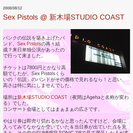
2008/08/12
Sex Pistols @ 新木場STUDIO COAST
パンクの伝説を築き上げたバ
ンド、
Sex Pistols
の再々結
成？来日単独公演があったの
で行って来ました。
チケットは7800円とかなり高
額でしたが、Sex Pistolsくら
いの「伝説」のバンドがその価格で見れるなら！と思い、
高さは特に気にしませんでした。
場所は
新木場STUDIO COAST
（夜間はAgehaと名称が変わ
る）でした。
コンサート会場としてはまぁまぁの広さです。
やはり券は即売り切れるかなと思ったんですけど、会場に
入ってみてなかなか空いていた＆当日券が出ていた点を見
ると、その前のSUMMER SONIC '08で見て満足した人が多