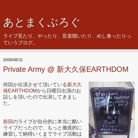
あとまくぶろぐ
ライブ見たり、やったり、音楽聴いたり、めし食ったりっ
ていうブログ。
2008/08/31
Private Army @ 新大久保EARTHDOM
何回か出演させて頂いている
新大久
保EARTHDOM
から日曜日出演のお
話しを頂いたので出演してきまし
た。
前回
のライブが自分的に本当に酷い
ライブだったので、もっと徹底的に
練習して納得いくまでライブ活動は