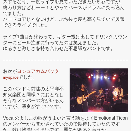
スするなり、一度ライブを見ていただきたい所存ですが、
終わり方はどわーー！とやってベースがドラムに突っ込ん
でました。
ハードコアじゃないけど、ぶち抜き度も高く見ていて興奮
できるライブでした。
ライブ1曲目が終わって、ギター投げ出してドリンクカウン
ターにビール注ぎに行ってたのは笑えました。
ゆるさと激しさを持ち合わせた不思議なバンドです。
お次が
ヨシュアカムバック
でした。
myspace
このバンドも前述の太平洋不
知火楽団と同様？におとなし
そうなメンバーの方がいるん
ですが、演奏がすごいです。
Vocalのよしこの歌がうまいと言う話をよくEmotional Ticon
のメンバーから聞かされていたので期待していたのです
が、歌は物凄いうまいです。覇気があると言うか。