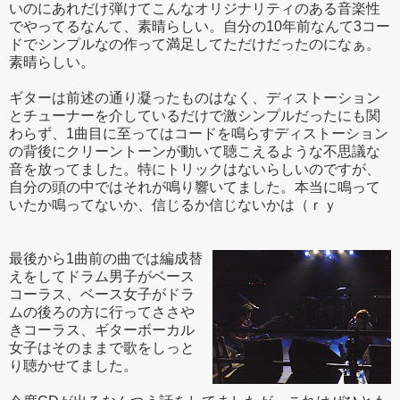
いのにあれだけ弾けてこんなオリジナリティのある音楽性
でやってるなんて、素晴らしい。自分の10年前なんて3コー
ドでシンプルなの作って満足してただけだったのになぁ。
素晴らしい。
ギターは前述の通り凝ったものはなく、ディストーション
とチューナーを介しているだけで激シンプルだったにも関
わらず、1曲目に至ってはコードを鳴らすディストーション
の背後にクリーントーンが動いて聴こえるような不思議な
音を放ってました。特にトリックはないらしいのですが、
自分の頭の中ではそれが鳴り響いてました。本当に鳴って
いたか鳴ってないか、信じるか信じないかは（ｒｙ
最後から1曲前の曲では編成替
えをしてドラム男子がベース
コーラス、ベース女子がドラ
ムの後ろの方に行ってささや
きコーラス、ギターボーカル
女子はそのままで歌をしっと
り聴かせてました。